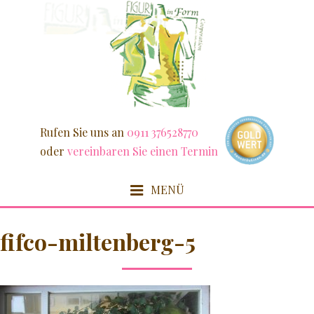
Weiter
zum
Inhalt
Rufen Sie uns an
0911 376528770
oder
vereinbaren Sie einen Termin
MENÜ
HOME
fifco-miltenberg-5
FIT & SCHLANK
DETOX / FASZIEN