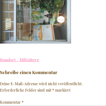
JÜNGER AUSSEHEN
GLATTE HAUT
NATURKOSMETIK
♥ MEHR
Beitragsnavigation
Standort – Miltenberg
Schreibe einen Kommentar
Deine E-Mail-Adresse wird nicht veröffentlicht.
Erforderliche Felder sind mit
*
markiert
Kommentar
*