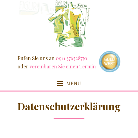
Weiter
zum
Inhalt
Rufen Sie uns an
0911 376528770
oder
vereinbaren Sie einen Termin
MENÜ
HOME
Datenschutzerklärung
FIT & SCHLANK
DETOX / FASZIEN