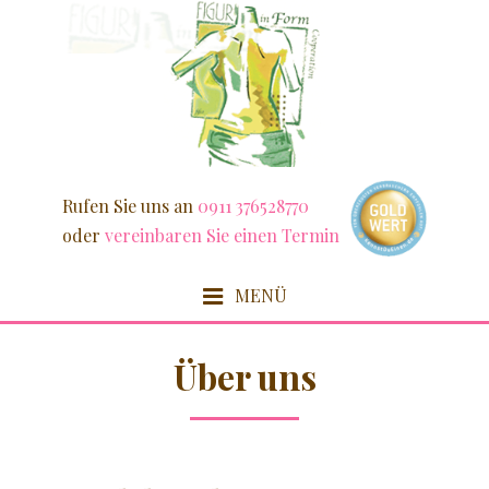
Weiter
zum
Inhalt
Rufen Sie uns an
0911 376528770
oder
vereinbaren Sie einen Termin
MENÜ
HOME
Über uns
FIT & SCHLANK
DETOX / FASZIEN