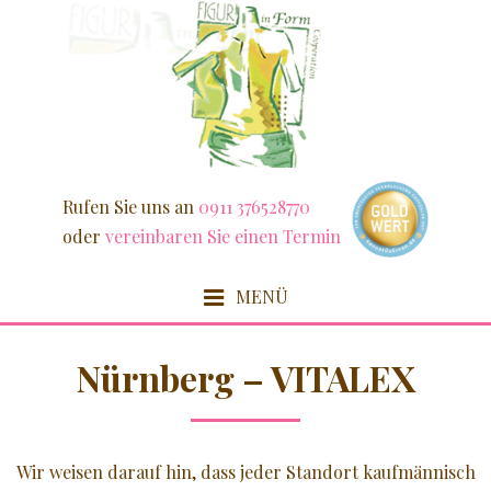
Weiter
zum
Inhalt
Rufen Sie uns an
0911 376528770
oder
vereinbaren Sie einen Termin
MENÜ
HOME
Nürnberg – VITALEX
FIT & SCHLANK
Wir weisen darauf hin, dass jeder Standort kaufmännisch
DETOX / FASZIEN