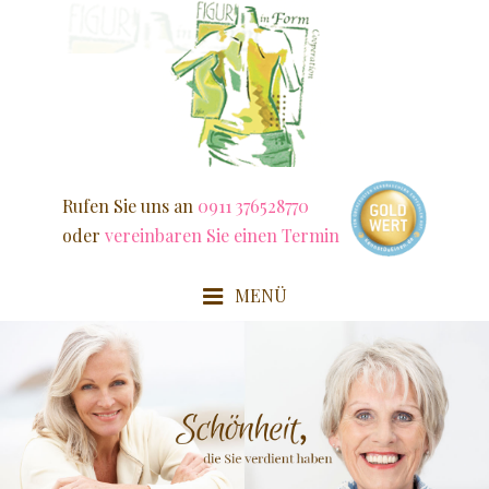
Weiter
zum
Inhalt
Rufen Sie uns an
0911 376528770
oder
vereinbaren Sie einen Termin
MENÜ
HOME
FIT & SCHLANK
DETOX / FASZIEN