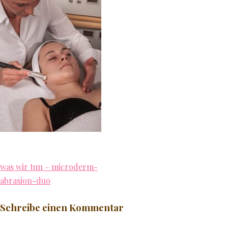
JÜNGER AUSSEHEN
GLATTE HAUT
NATURKOSMETIK
♥ MEHR
Beitragsnavigation
was wir tun – microderm-
abrasion-duo
Schreibe einen Kommentar