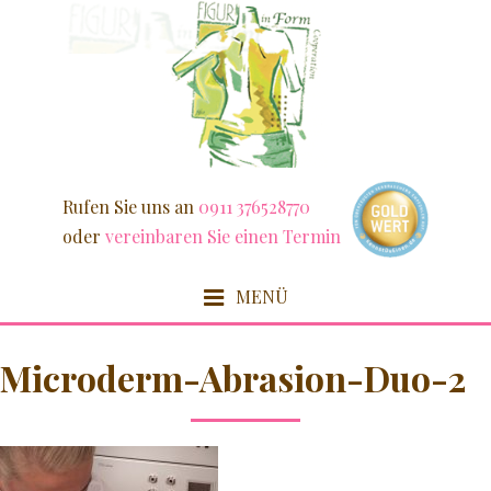
Weiter
zum
Inhalt
Rufen Sie uns an
0911 376528770
oder
vereinbaren Sie einen Termin
MENÜ
HOME
Microderm-Abrasion-Duo-2
FIT & SCHLANK
DETOX / FASZIEN