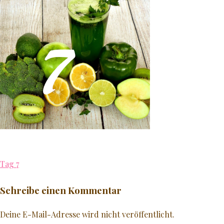
JÜNGER AUSSEHEN
GLATTE HAUT
NATURKOSMETIK
♥ MEHR
Beitragsnavigation
Tag 7
Schreibe einen Kommentar
Deine E-Mail-Adresse wird nicht veröffentlicht.