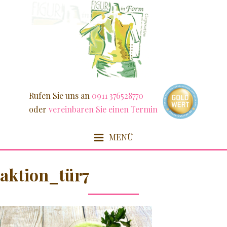
Weiter
zum
Inhalt
Rufen Sie uns an
0911 376528770
oder
vereinbaren Sie einen Termin
MENÜ
HOME
aktion_tür7
FIT & SCHLANK
DETOX / FASZIEN