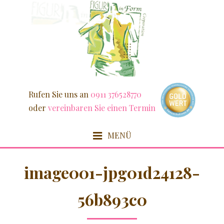
Weiter
zum
Inhalt
Rufen Sie uns an
0911 376528770
oder
vereinbaren Sie einen Termin
MENÜ
HOME
image001-jpg01d24128-
FIT & SCHLANK
56b893c0
DETOX / FASZIEN