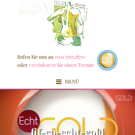
Weiter
zum
Inhalt
Rufen Sie uns an
0911 376528770
oder
vereinbaren Sie einen Termin
MENÜ
HOME
FIT & SCHLANK
fif-co-echt-gold
DETOX / FASZIEN