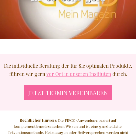
JÜNGER AUSSEHEN
GLATTE HAUT
NATURKOSMETIK
♥ MEHR
Die individuelle Beratung der für Sie optimalen Produkte,
führen wir gern
vor Ort in unseren Instituten
durch.
JETZT TERMIN VEREINBAREN
Rechtlicher Hinweis
: Die FIFCO-Anwendung basiert auf
komplementärmedizinischem Wissen und ist eine ganzheitliche
Präventionsmethode. Heilaussagen oder Heilversprechen werden nicht