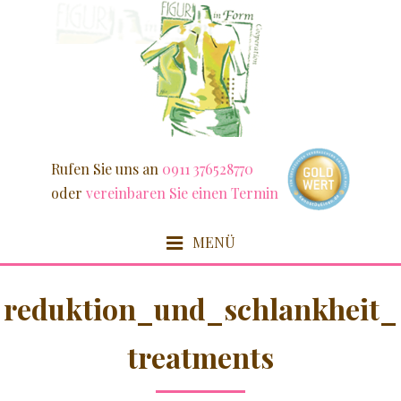
Weiter
zum
Inhalt
Rufen Sie uns an
0911 376528770
oder
vereinbaren Sie einen Termin
MENÜ
HOME
reduktion_und_schlankheit_
FIT & SCHLANK
treatments
DETOX / FASZIEN