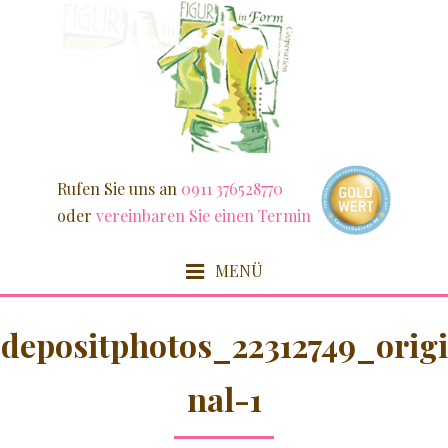
Weiter
zum
Inhalt
Rufen Sie uns an
0911 376528770
oder
vereinbaren Sie einen Termin
MENÜ
HOME
depositphotos_22312749_origi
FIT & SCHLANK
nal-1
DETOX / FASZIEN